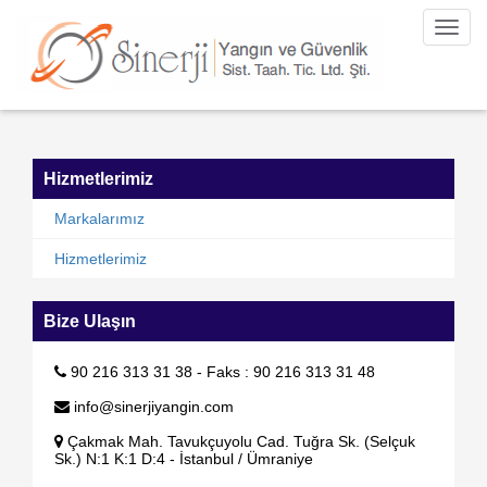
Toggl
navig
Hizmetlerimiz
Markalarımız
Hizmetlerimiz
Bize Ulaşın
90 216 313 31 38 - Faks : 90 216 313 31 48
info@sinerjiyangin.com
Çakmak Mah. Tavukçuyolu Cad. Tuğra Sk. (Selçuk
Sk.) N:1 K:1 D:4 - İstanbul / Ümraniye