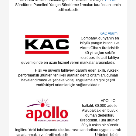
Söndürme Panelleri Yangın Söndürme firmaları tarafından tercih
edilmektedir.
KAC Alarm
Company, dünyanın en
büyük yangın butonu ve
Alarm Cihazı üreticisidir.
40 yılı aşkın sektör
tecrübesi ile acil tahliye
güvenliğinde en uzun hizmet veren markalar arasındadır.
Hızlı ve güvenli tahliyeyi garanti eden akıllı, yüksek
performanslı ürünleri tehlikeli alanlar, deniz ortamları, duman
havalandırması ve şebeke voltajı uygulamaları gibi çeşitli
endüstriyel ortamlar için sağlamaktadır.
APOLLO,
haftalık 80.000 adetle
Avrupa'daki en büyük
duman dedektörü
üreticisidir. Tüm ürünleri
30 yılı aşkın bir süredir
İngiltere'deki fabrikasında uluslararası standartlara uygun olarak
tasarlanmakta ve üretilmektedir. Ürünleri, bütün