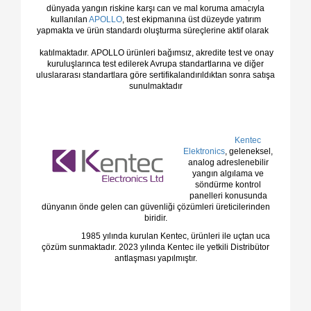
dünyada yangın riskine karşı can ve mal koruma amacıyla
kullanılan
APOLLO
, test ekipmanına üst düzeyde yatırım
yapmakta ve ürün standardı oluşturma süreçlerine aktif olarak
katılmaktadır.
APOLLO
ürünleri bağımsız, akredite test ve onay
kuruluşlarınca test edilerek Avrupa standartlarına ve diğer
uluslararası standartlara göre sertifikalandırıldıktan sonra satışa
sunulmaktadır
K
entec
Elektronics
, geleneksel,
analog adreslenebilir
yangın algılama ve
söndürme kontrol
panelleri konusunda
dünyanın önde gelen can güvenliği çözümleri üreticilerinden
biridir.
1985 yılında kurulan Kentec, ürünleri ile uçtan uca
çözüm sunmaktadır. 2023 yılında Kentec ile yetkili Distribütor
antlaşması yapılmıştır.