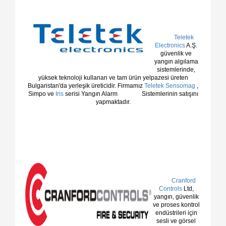
Teletek
Electronics
A.Ş.
güvenlik ve
yangın algılama
sistemlerinde,
yüksek teknoloji kullanan ve tam ürün yelpazesi üreten
Bulgaristan'da yerleşik üreticidir. Firmamız
Teletek Sensomag
,
Simpo ve
Iris
serisi Yangın Alarm Sistemlerinin satışını
yapmaktadır.
Cranford
Controls
Ltd,
yangın, güvenlik
ve proses kontrol
endüstrileri için
sesli ve görsel