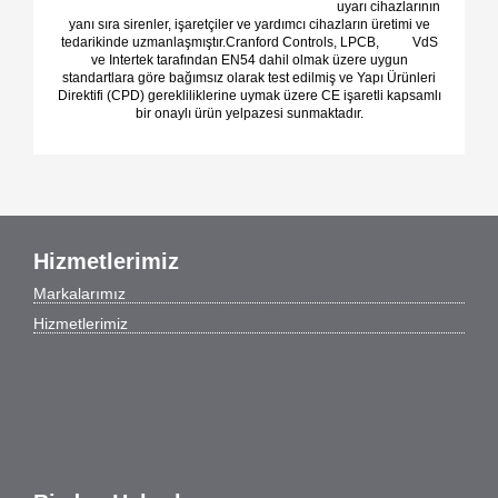
uyarı cihazlarının
yanı sıra sirenler, işaretçiler ve yardımcı cihazların üretimi ve
tedarikinde uzmanlaşmıştır.Cranford Controls, LPCB, VdS
ve Intertek tarafından EN54 dahil olmak üzere uygun
standartlara göre bağımsız olarak test edilmiş ve Yapı Ürünleri
Direktifi (CPD) gerekliliklerine uymak üzere CE işaretli kapsamlı
bir onaylı ürün yelpazesi sunmaktadır.
Hizmetlerimiz
Markalarımız
Hizmetlerimiz