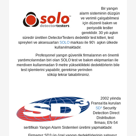
Bir yangın
alarm sisteminin düzgün
ve verimli çalışabilmesi
için düzenli bakım ve
periyodik testler
gereklidir. 30 yılı aşkın
süredir üretilen DetectorTesters dedektör test kitleri, test
spreyleri ve aksesuarları
SOLO
markası ile 90'ı aşkın ülkede
kullanılmaktadır.
Profesyonel yangın güvenlik firmalarının en önemli
yardımcılarından biri olan SOLO test ve bakım ekipmanları ile
merdiven kullanmadan 9 metre yükseklikteki dedektörlerin bile
test işlemlerini yapabilir, gerekirse yerinden
söküp tekrar takabilirsiniz.
2002 yılında
Fransa'da kurulan
SD³
Security
Detection Direct
Distribution
firması, EN-54
sertifikalı Yangın Alarm Sistemleri üretimi yapmaktadır.
Firmamız SD3 ün özel yangın dedektörlerinin satışınız