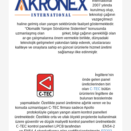
International
2007 yılında
kurulmuş olup,
teknoloji çağının
vazgeçilmezi
haline gelmiş olan yangın sektöründe faaliyet göstermektedir.
“Otomatik Yangın Söndürme Sistemleri” konusunda
uzmanlaşmış olan şirket, bilgi çağının gerekliliği olan
ar-ge çalışmalarına önem vermekle birlikte, dünyadaki
teknolojik gelişmeleri yakından takip ederek, uluslararası
kaliteye ve onaylara sahip en güncel ürünlerle hizmet üretimi
sağlamayı ilke edinmiştir.
İngiltere’nin
önde gelen panel
üreticilerinden biri
olan
C-TEC
bütün
ürünlerini İngiltere de
bulunan tesislerinde
yapmaktadır. Özellikle panel üretimine ağırlık veren ve bu
konuda uzmanlaşan C-TEC firması sadece Apollo
protokolüyle çalışan yangın alarm kontrol panelleri
üretmektedir. Özellikle orta ve ufak ölçekli projelerde kullanılmak
üzere güvenilir ve düşük maliyetli kontrol panelleri üretmektedir.
C-TEC kontrol panelleri LPCB tarafından EN54-2
ve EN54-4 standartlarına göre sertifikalandırılmıştır.
EP203